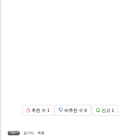
추천 수
1
비추천 수
0
신고
1
길거리
,
폭행
TAG •