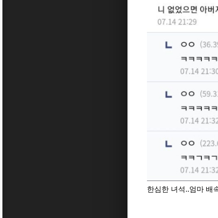
한심한 녀석..엄마 배