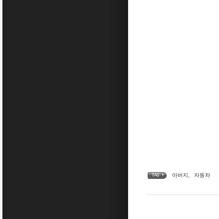
아버지
,
자동차
TAG •