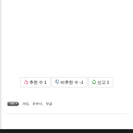
추천 수
1
비추천 수
-1
신고
1
개킹
,
유부녀
,
댓글
TAG •