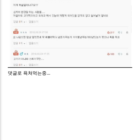
댓글로 욕쳐먹는중...