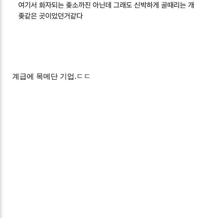
계급에 목메단 기업.ㄷㄷ