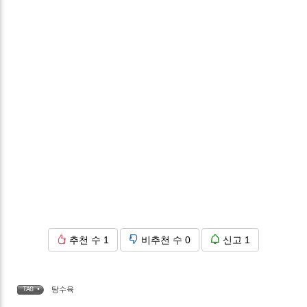
추천 수
1
비추천 수
0
신고
1
탕수육
TAG •