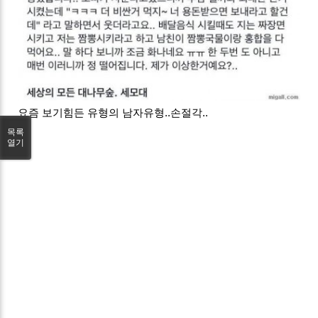
요즘 보기힘든 유형의 남자유형..손절각..
목록
열기