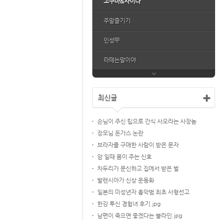
고구마&사이다
주말즐기기
인성甲
라떼는말이야
최신글
손님이 주신 팁으로 간식 사오라는 사장놈
장모님 돈가스 논란
브라자를 구매한 사람이 받은 문자
암 일때 몸이 주는 신호
차두리가 문신하고 집에서 받은 벌
발렌시아가 신상 운동화
일본의 미성년자 흉악범 최초 사형선고
한강 투신 경험녀 후기.jpg
남편이 죽으면 좋겠다는 블라인.jpg