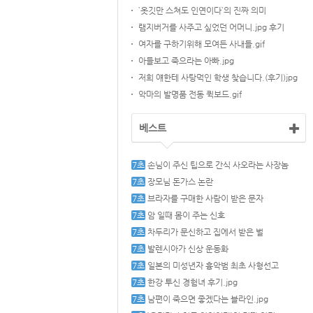
`옷깃만 스쳐도 인연이다`의 진짜 의미
램지버거를 사주고 싶었던 어머니.jpg 후기
여자를 구하기위해 모여든 사내들.gif
아들보고 죽으라는 아빠.jpg
저희 얘한테 사탕먹인 학생 찾습니다.(후기)jpg
악마의 발명품 전동 퀵보드.gif
베스트
손님이 주신 팁으로 간식 사오라는 사장놈
장모님 돈가스 논란
브라자를 구매한 사람이 받은 문자
암 일때 몸이 주는 신호
차두리가 문신하고 집에서 받은 벌
발렌시아가 신상 운동화
일본의 미성년자 흉악범 최초 사형선고
한강 투신 경험녀 후기.jpg
남편이 죽으면 좋겠다는 블라인.jpg