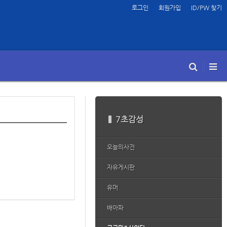
로그인
회원가입
ID/PW 찾기
7초감성
오늘의사건
자유게시판
유머
배아파