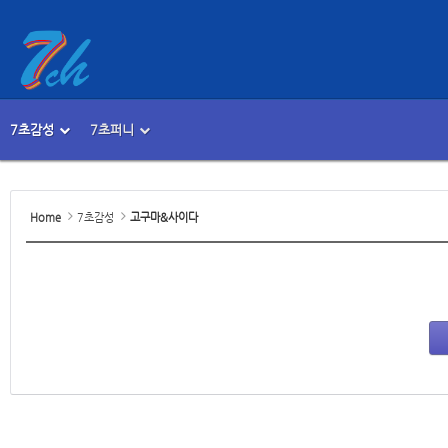
7초감성
7초퍼니
메뉴 건너뛰기
본문시작
Home
7초감성
고구마&사이다