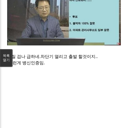
목록
성질 겁나 급하네.차단기 열리고 출발 할것이지..
열기
이런게 병신인증임.