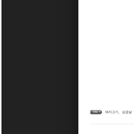
돼지고기
,
삼겹살
TAG •