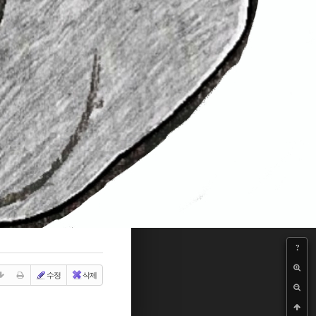
?
수정
삭제