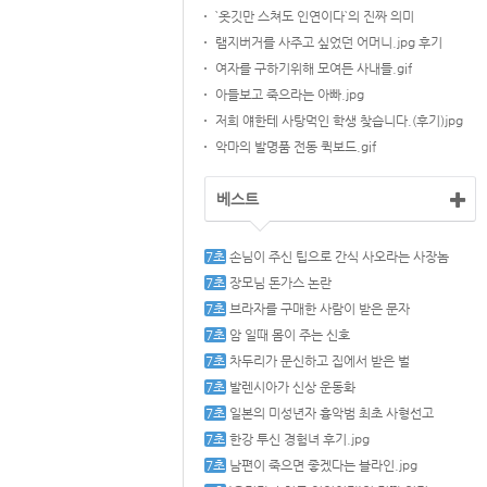
`옷깃만 스쳐도 인연이다`의 진짜 의미
램지버거를 사주고 싶었던 어머니.jpg 후기
여자를 구하기위해 모여든 사내들.gif
아들보고 죽으라는 아빠.jpg
저희 얘한테 사탕먹인 학생 찾습니다.(후기)jpg
악마의 발명품 전동 퀵보드.gif
베스트
손님이 주신 팁으로 간식 사오라는 사장놈
장모님 돈가스 논란
브라자를 구매한 사람이 받은 문자
암 일때 몸이 주는 신호
차두리가 문신하고 집에서 받은 벌
발렌시아가 신상 운동화
일본의 미성년자 흉악범 최초 사형선고
한강 투신 경험녀 후기.jpg
남편이 죽으면 좋겠다는 블라인.jpg