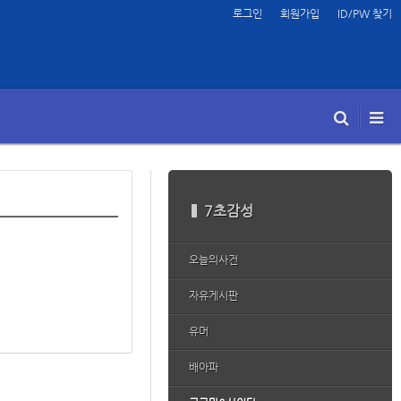
로그인
회원가입
ID/PW 찾기
7초감성
오늘의사건
자유게시판
유머
배아파