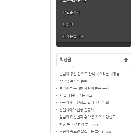
고구마&사이다
주말즐기기
인성甲
라떼는말이야
최신글
손님이 주신 팁으로 간식 사오라는 사장놈
장모님 돈가스 논란
브라자를 구매한 사람이 받은 문자
암 일때 몸이 주는 신호
차두리가 문신하고 집에서 받은 벌
발렌시아가 신상 운동화
일본의 미성년자 흉악범 최초 사형선고
한강 투신 경험녀 후기.jpg
남편이 죽으면 좋겠다는 블라인.jpg