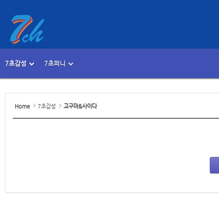
7초감성
7초퍼니
메뉴 건너뛰기
본문시작
Home
7초감성
고구마&사이다