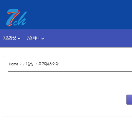
7초감성
7초퍼니
메뉴 건너뛰기
본문시작
Home
7초감성
고구마&사이다