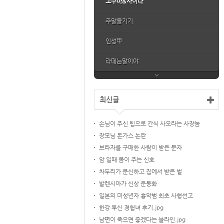
고구마&사이다
주말즐기기
인성甲
라떼는말이야
최신글
손님이 주신 팁으로 간식 사오라는 사장놈
장모님 돈가스 논란
브라자를 구매한 사람이 받은 문자
암 일때 몸이 주는 신호
차두리가 문신하고 집에서 받은 벌
발렌시아가 신상 운동화
일본의 미성년자 흉악범 최초 사형선고
한강 투신 경험녀 후기.jpg
남편이 죽으면 좋겠다는 블라인.jpg