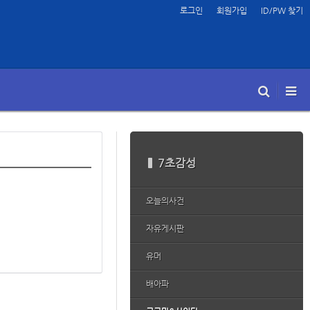
로그인
회원가입
ID/PW 찾기
7초감성
오늘의사건
자유게시판
유머
배아파