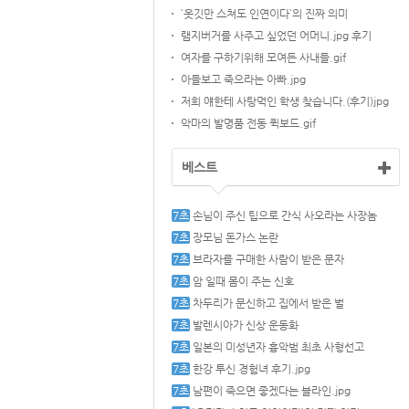
`옷깃만 스쳐도 인연이다`의 진짜 의미
램지버거를 사주고 싶었던 어머니.jpg 후기
여자를 구하기위해 모여든 사내들.gif
아들보고 죽으라는 아빠.jpg
저희 얘한테 사탕먹인 학생 찾습니다.(후기)jpg
악마의 발명품 전동 퀵보드.gif
베스트
손님이 주신 팁으로 간식 사오라는 사장놈
장모님 돈가스 논란
브라자를 구매한 사람이 받은 문자
암 일때 몸이 주는 신호
차두리가 문신하고 집에서 받은 벌
발렌시아가 신상 운동화
일본의 미성년자 흉악범 최초 사형선고
한강 투신 경험녀 후기.jpg
남편이 죽으면 좋겠다는 블라인.jpg