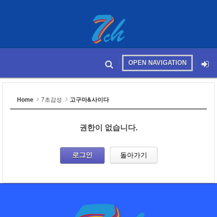
OPEN NAVIGATION
메뉴 건너뛰기
본문시작
Home
7초감성
고구마&사이다
권한이 없습니다.
로그인
돌아가기