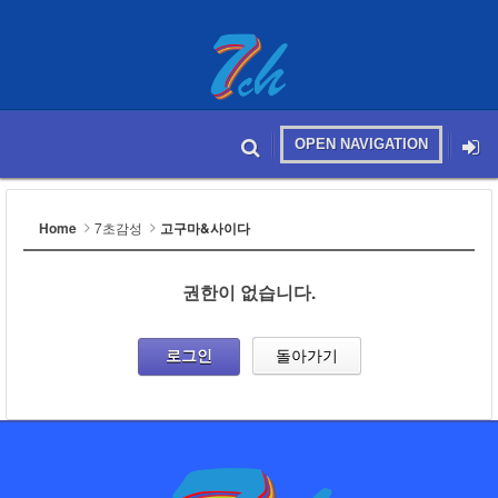
OPEN NAVIGATION
메뉴 건너뛰기
본문시작
Home
7초감성
고구마&사이다
권한이 없습니다.
로그인
돌아가기