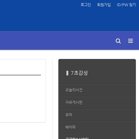
로그인
회원가입
ID/PW 찾기
7초감성
오늘의사건
자유게시판
유머
배아파