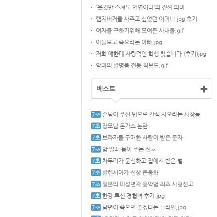
`옷깃만 스쳐도 인연이다`의 진짜 의미
램지버거를 사주고 싶었던 어머니.jpg 후기
여자를 구하기위해 모여든 사내들.gif
아들보고 죽으라는 아빠.jpg
저희 얘한테 사탕먹인 학생 찾습니다.(후기)jpg
악마의 발명품 전동 퀵보드.gif
베스트
손님이 주신 팁으로 간식 사오라는 사장놈
장모님 돈가스 논란
브라자를 구매한 사람이 받은 문자
암 일때 몸이 주는 신호
차두리가 문신하고 집에서 받은 벌
발렌시아가 신상 운동화
일본의 미성년자 흉악범 최초 사형선고
한강 투신 경험녀 후기.jpg
남편이 죽으면 좋겠다는 블라인.jpg