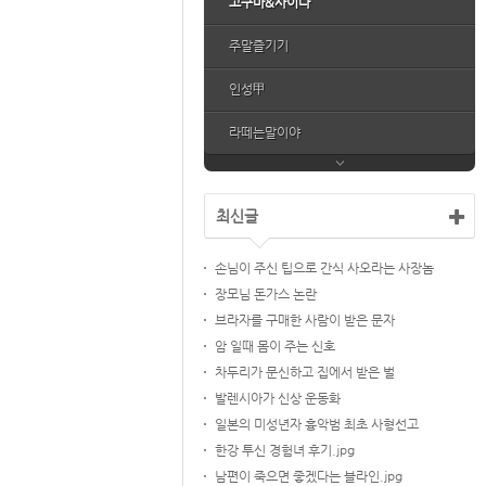
고구마&사이다
주말즐기기
인성甲
라떼는말이야
최신글
손님이 주신 팁으로 간식 사오라는 사장놈
장모님 돈가스 논란
브라자를 구매한 사람이 받은 문자
암 일때 몸이 주는 신호
차두리가 문신하고 집에서 받은 벌
발렌시아가 신상 운동화
일본의 미성년자 흉악범 최초 사형선고
한강 투신 경험녀 후기.jpg
남편이 죽으면 좋겠다는 블라인.jpg