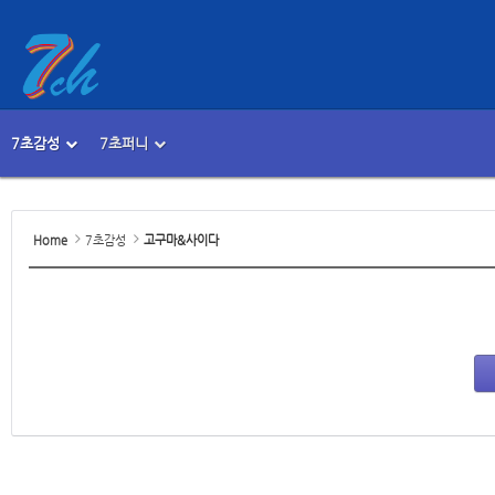
7초감성
7초퍼니
메뉴 건너뛰기
본문시작
Home
7초감성
고구마&사이다