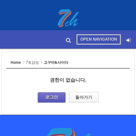
OPEN NAVIGATION
메뉴 건너뛰기
본문시작
Home
7초감성
고구마&사이다
권한이 없습니다.
로그인
돌아가기