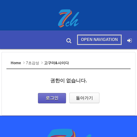
OPEN NAVIGATION
메뉴 건너뛰기
본문시작
Home
7초감성
고구마&사이다
권한이 없습니다.
로그인
돌아가기