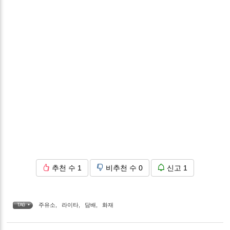
추천 수
1
비추천 수
0
신고
1
주유소
,
라이타
,
담배
,
화재
TAG •