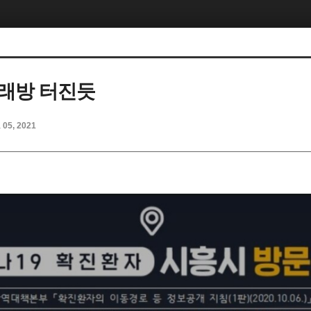
래방 터진듯
l 05, 2021