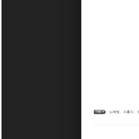
노래방
,
시흥시
,
TAG •