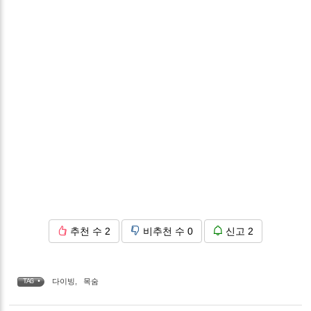
추천 수
2
비추천 수
0
신고
2
다이빙
,
목숨
TAG •