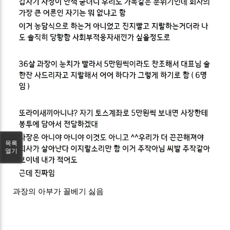
목록
열기
과장의 아부가 꼴베기 싫음