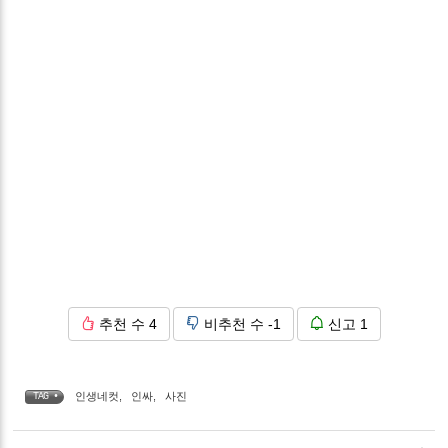
추천 수
4
비추천 수
-1
신고
1
인생네컷
,
인싸
,
사진
TAG •