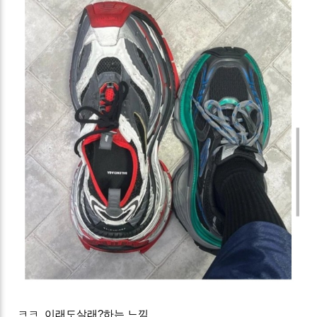
ㅋㅋ 이래도살래?하는 느낌