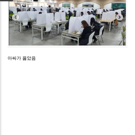
아싸가 옳았음