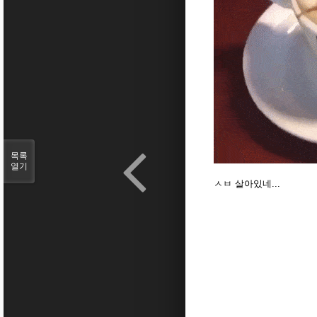
목록
열기
ㅅㅂ 살아있네...