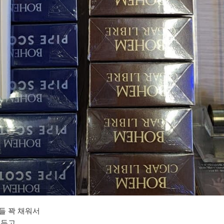
들 꽉 채워서
려두고