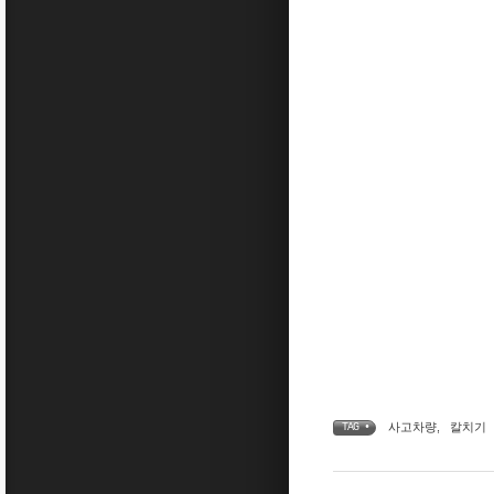
사고차량
,
칼치기
TAG •