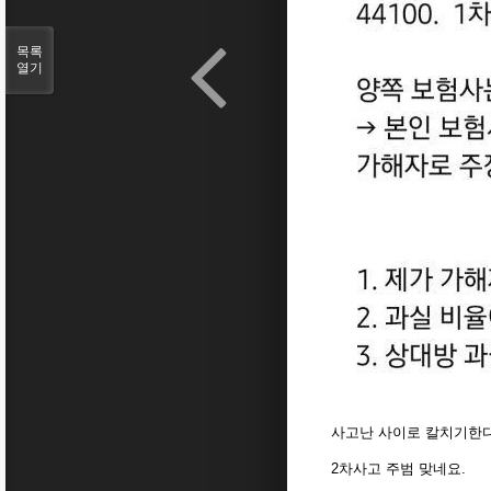
목록
열기
사고난 사이로 칼치기한
2차사고 주범 맞네요.