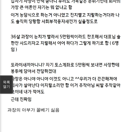
목록
열기
과장의 아부가 꼴베기 싫음