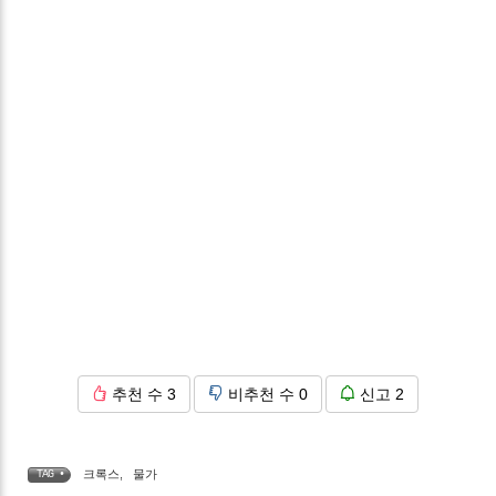
추천 수
3
비추천 수
0
신고
2
크록스
,
물가
TAG •