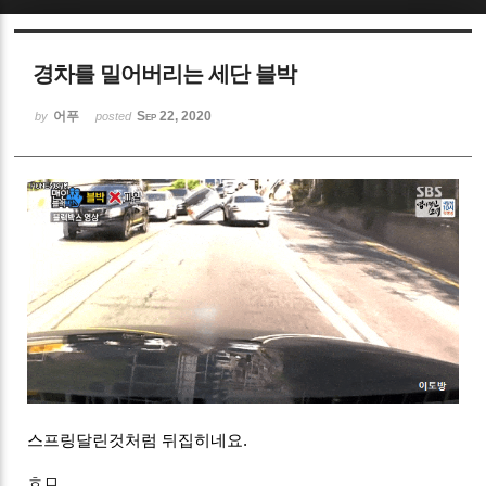
Sketchbook5, 스케치북5
경차를 밀어버리는 세단 블박
어푸
Sep 22, 2020
by
posted
Sketchbook5, 스케치북5
스프링달린것처럼 뒤집히네요.
ㅎㅁ