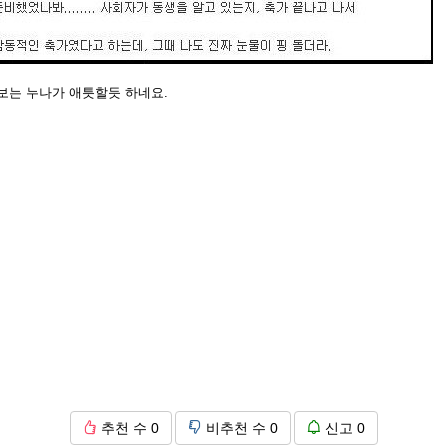
보는 누나가 애틋할듯 하네요.
추천 수
0
비추천 수
0
신고
0