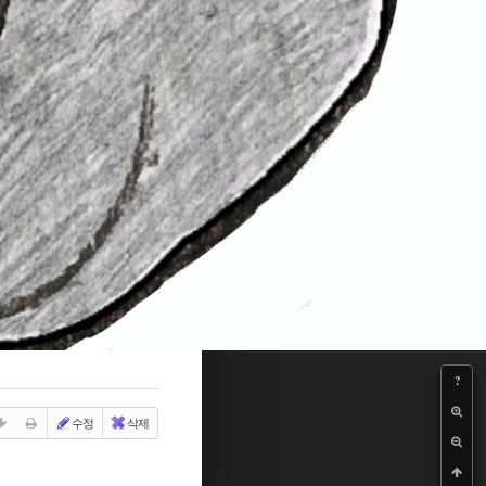
?
수정
삭제