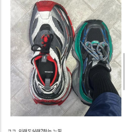
ㅋㅋ 이래도살래?하는 느낌