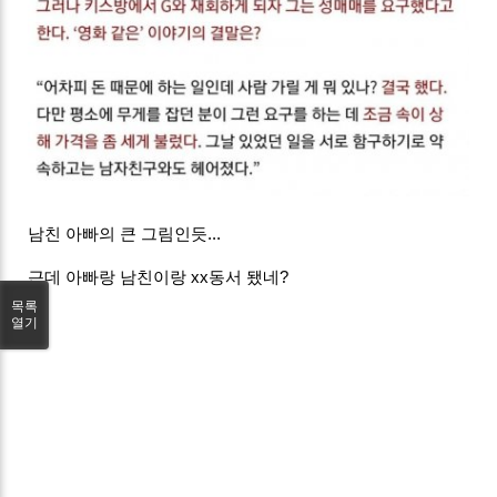
남친 아빠의 큰 그림인듯...
근데 아빠랑 남친이랑 xx동서 됐네?
목록
열기