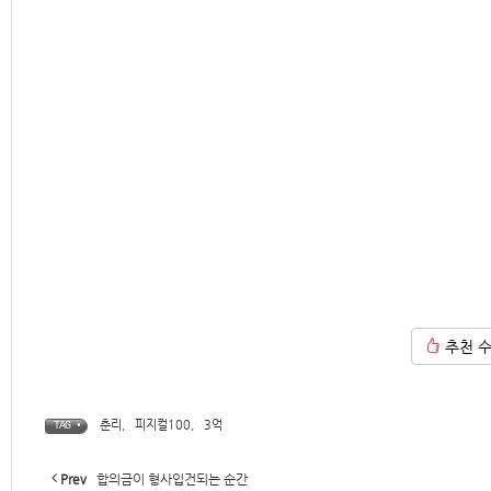
추천 
춘리
,
피지컬100
,
3억
TAG •
Prev
합의금이 형사입건되는 순간