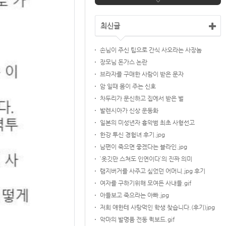
최신글
손님이 주신 팁으로 간식 사오라는 사장놈
장모님 돈가스 논란
브라자를 구매한 사람이 받은 문자
암 일때 몸이 주는 신호
차두리가 문신하고 집에서 받은 벌
발렌시아가 신상 운동화
일본의 미성년자 흉악범 최초 사형선고
한강 투신 경험녀 후기.jpg
남편이 죽으면 좋겠다는 블라인.jpg
`옷깃만 스쳐도 인연이다`의 진짜 의미
램지버거를 사주고 싶었던 어머니.jpg 후기
여자를 구하기위해 모여든 사내들.gif
아들보고 죽으라는 아빠.jpg
저희 얘한테 사탕먹인 학생 찾습니다.(후기)jpg
악마의 발명품 전동 퀵보드.gif