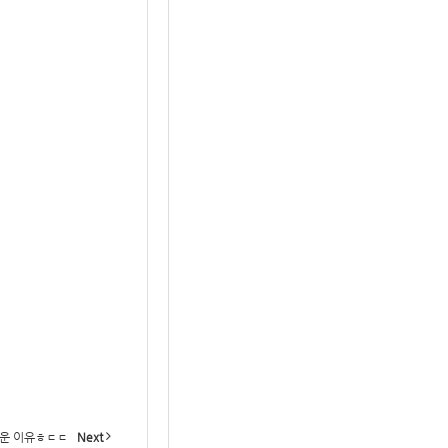
서운 이유ㅎㄷㄷ
Next