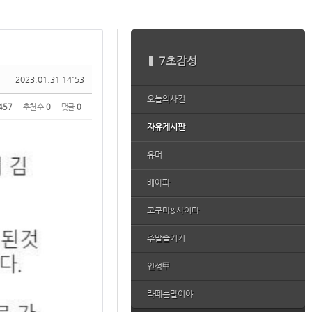
7초감성
2023.01.31 14:53
오늘의사건
457
추천 수
0
댓글
0
자유게시판
유머
배아파
고구마&사이다
주말즐기기
인성甲
라떼는말이야