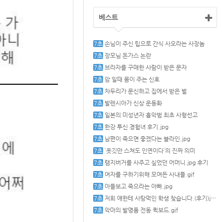
베스트
손님이 주신 팁으로 간식 사오라는 사장놈
장모님 돈가스 논란
브라자를 구매한 사람이 받은 문자
암 일때 몸이 주는 신호
차두리가 문신하고 집에서 받은 벌
발렌시아가 신상 운동화
일본의 미성년자 흉악범 최초 사형선고
한강 투신 경험녀 후기.jpg
남편이 죽으면 좋겠다는 블라인.jpg
`옷깃만 스쳐도 인연이다`의 진짜 의미
램지버거를 사주고 싶었던 어머니.jpg 후기
여자를 구하기위해 모여든 사내들.gif
아들보고 죽으라는 아빠.jpg
저희 얘한테 사탕먹인 학생 찾습니다.(후기)jpg
악마의 발명품 전동 퀵보드.gif