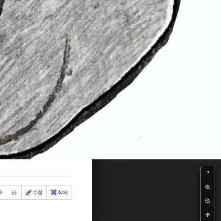
?
수정
삭제