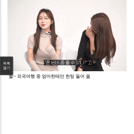
목록
열기
헐~ 외국여행 중 엄마한테만 헌팅 들어 옮