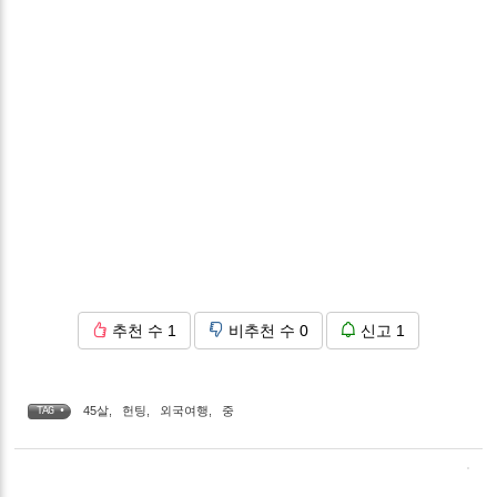
추천 수
1
비추천 수
0
신고
1
45살
,
헌팅
,
외국여행
,
중
TAG •