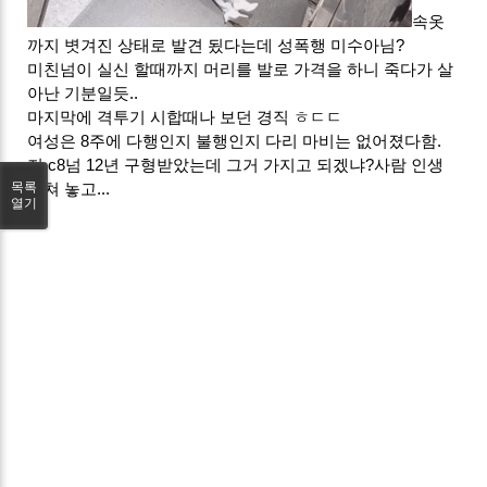
속옷
까지 볏겨진 상태로 발견 됬다는데 성폭행 미수아님?
미친넘이 실신 할때까지 머리를 발로 가격을 하니 죽다가 살
아난 기분일듯..
마지막에 격투기 시합때나 보던 경직 ㅎㄷㄷ
여성은 8주에 다행인지 불행인지 다리 마비는 없어졌다함.
저 c8넘 12년 구형받았는데 그거 가지고 되겠냐?사람 인생
목록
망쳐 놓고...
열기