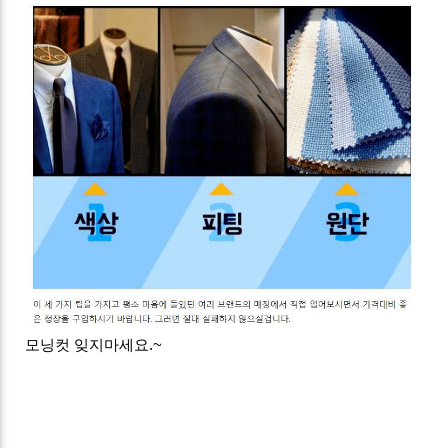
모닝컷 잊지마세요.~