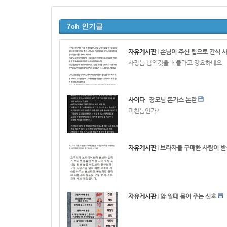
7ch 인기글
자유게시판
손님이 주신 팁으로 간식 
사장놈 남의것을 베플라고 강요하네요.
사이다
장모님 돈가스 논란
미친놈인가?
자유게시판
브라자를 구매한 사람이 받
자유게시판
암 일때 몸이 주는 신호