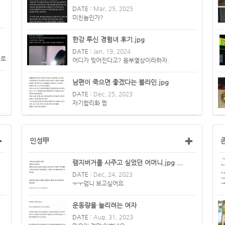
DATE :
Mar, 25, 2025
미친놈인가?
한강 투신 경험녀 후기.jpg
DATE :
Jan, 19, 2024
은로
어디가 찢어진다고? 음부열상이라하자.
남편이 죽으면 좋겠다는 블라인.jpg
DATE :
Dec, 25, 2023
자기합리화 쩜
인성甲
램지버거를 사주고 싶었던 어머니.jpg ...
DATE :
Dec, 24, 2023
ㅜㅜ엄니 보고싶어요.
운동량을 늘리려는 여자
DATE :
Aug, 31, 2023