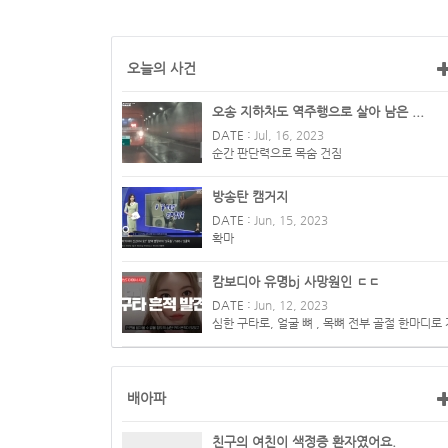
오늘의 사건
오송 지하차도 역주행으로 살아 남은 ...
DATE :
Jul, 16, 2023
순간 판단력으로 목숨 건짐
방송탄 캠거지
DATE :
Jun, 15, 2023
확마
캄보디아 유명bj 사망원인 ㄷㄷ
DATE :
Jun, 12, 2023
심한 구타로, 얼굴 뼈 , 목뼈 전부 골절 한마디로 
장고통스러운 방법으로...
배아파
친구의 여친이 색정증 환자였어요.