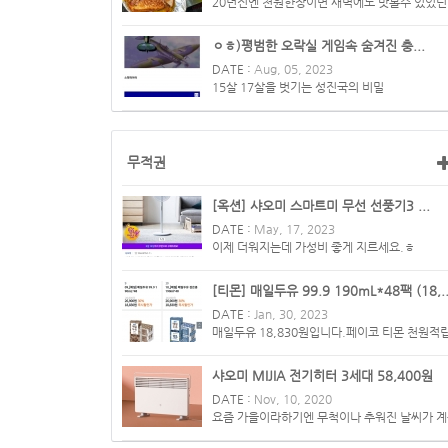
20년전엔 천원한장이면 새벽에도 맛볼수 있었던.
이삭토스트가 이 시장을 ...
ㅇㅎ)평범한 오락실 게임속 숨겨진 충...
DATE :
Aug, 05, 2023
15살 17살을 벗기는 성진국의 비밀
무적권
[옥션] 샤오미 스마트미 무선 선풍기3 ...
DATE :
May, 17, 2023
이제 더워지는데 가성비 좋게 지르세요.ㅎ
[티몬] 매일두유 99.9 190mL*48팩 (18,..
DATE :
Jan, 30, 2023
매일두유 18,830원입니다.페이코 티몬 천원적
하면 17,830원도 됩니다.필...
샤오미 MIJIA 전기히터 3세대 58,400원
DATE :
Nov, 10, 2020
요즘 가을이라하기엔 무척이나 추워진 날씨가 
되고 있네요. 난방기 찾...