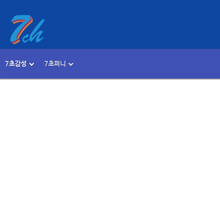
7초감성
7초퍼니
메뉴 건너뛰기
본문시작