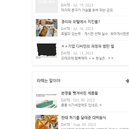
DATE :
Jul, 19, 2023
마지막 문구가 가슴을 후벼 파는 군요.
경리와 모텔에서 치킨을?
DATE :
Jul, 16, 2023
족발도 있는듯.. 게시판 선택 실수..유머게시판
가야함?
ㅈㅅ기업 디씨인의 과장과 썸탄 썰
DATE :
Jul, 13, 2023
오래오래 행복해라.ㅅㅂ 현실은..ㅋㅋ
라떼는 말이야
본명을 뺏겨버린 제품들
DATE :
Oct, 30, 2023
퐁퐁 식기세정액도 있네요.ㅋ
한때 허기를 달래준 대박음식
DATE :
Aug, 30, 2023