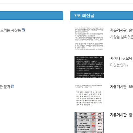
7초 최신글
사오라는 사장놈
자유게시판
손
사장놈 남의것을
사이다
장모님
미친놈인가?
은 문자
자유게시판
브
자유게시판
암