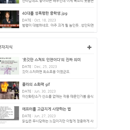
안타깝네요.좋아하는 배우인데 이제 목소리 못듣는
건가요?
40대를 성폭행한 중학생.jpg
DATE :
Oct, 18, 2023
범행이 대범하네요. 아주 크게 될 놈인듯..성인되면
더 큰 범죄를 하게 될...
쌓자지식
`옷깃만 스쳐도 인연이다`의 진짜 의미
DATE :
Dec, 25, 2023
깃이 스치려면 최소포옹 이였군요.
콜라의 소화력 gif
DATE :
Jun, 30, 2023
이산화탄소가 산소를 없애는 작용 때문인가봄 음식
물 소화시키는 소화력은 ...
에프터를 고급지게 사양하는 법
DATE :
Jun, 27, 2023
읽십은 무시당하는 느낌이지만 이렇게 정중하게 사
양하면 본인 이미지도 좋...