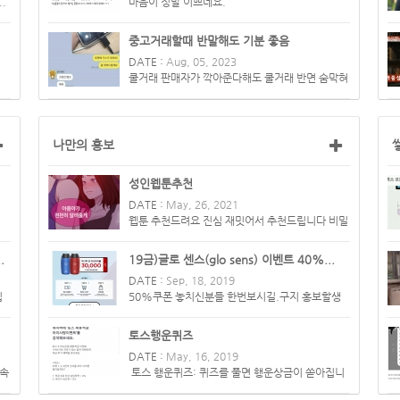
.
마음이 정말 이쁘네요.
중고거래할때 반말해도 기분 좋음
DATE :
Aug, 05, 2023
쿨거래 판매자가 깍아준다해도 쿨거래 반면 숨막혀
사리 나올것 같은 구매...
나만의 홍보
성인웹툰추천
DATE :
May, 26, 2021
웹툰 추천드려요 진심 재밋어서 추천드립니다 비밀
수업, 하숙일기 둘다 우...
.
19금)글로 센스(glo sens) 이벤트 40%...
DATE :
Sep, 18, 2019
립
50%쿠폰 놓치신분들 한번보시길.구지 홍보할생
각은 없었지만 라이브포인트 ...
토스행운퀴즈
DATE :
May, 16, 2019
계속
토스 행운퀴즈: 퀴즈를 풀면 행운상금이 쏟아집니
다! 정답 5 네요.행운상...