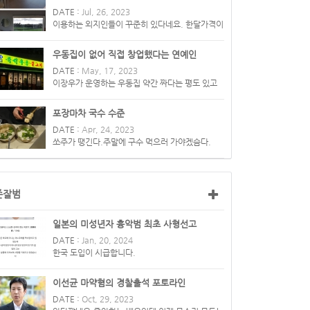
DATE :
Jul, 26, 2023
이용하는 외지인들이 꾸준히 있다네요. 한달가격이
210~350한다능 ㄷㄷ
우동집이 없어 직접 창업했다는 연예인
DATE :
May, 17, 2023
이장우가 운영하는 우동집 약간 짜다는 평도 있고
예약할 수 없어 개불편하...
포장마차 국수 수준
DATE :
Apr, 24, 2023
쏘주가 땡긴다.주말에 구수 먹으러 가야겠슴다.
존잘범
일본의 미성년자 흉악범 최초 사형선고
DATE :
Jan, 20, 2024
한국 도입이 시급합니다.
이선균 마약혐의 경찰출석 포토라인
DATE :
Oct, 29, 2023