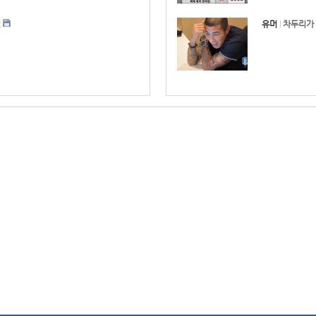
벌
유머
차두리가 