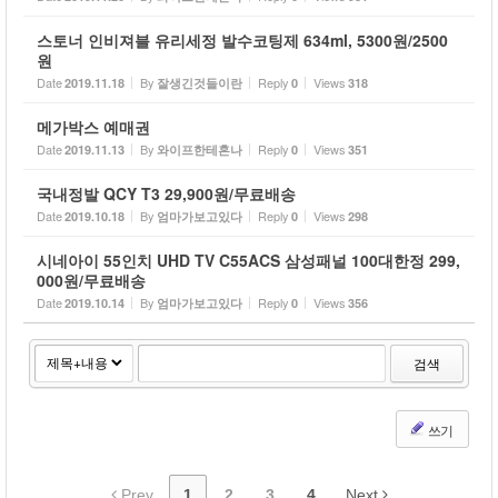
스토너 인비져블 유리세정 발수코팅제 634ml, 5300원/2500
원
Date
By
Reply
Views
2019.11.18
잘생긴것들이란
0
318
메가박스 예매권
Date
By
Reply
Views
2019.11.13
와이프한테혼나
0
351
국내정발 QCY T3 29,900원/무료배송
Date
By
Reply
Views
2019.10.18
엄마가보고있다
0
298
시네아이 55인치 UHD TV C55ACS 삼성패널 100대한정 299,
000원/무료배송
Date
By
Reply
Views
2019.10.14
엄마가보고있다
0
356
검색
쓰기
Prev
1
2
3
4
Next