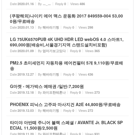
Date
By
Reply
Views
2020.01.16
ㅡ_ㅡ
0
486
(쿠팡해외)나이키 에어 맥스 운동화 2017 849559-004 53,00
0원/무료배송
Date
By
Reply
Views
2020.01.13
해바라기찡
0
298
LG 75UK6570PUB 4K UHD HDR LED webOS 4.0 스마트1,
690,000원(배송비,서울경기지역 스탠드설치비포함)
Date
By
Reply
Views
2020.01.09
엄마가보고있다
0
365
PM2.5 초미세먼지 자동차용 에어컨필터 5개 9,110원/무료배
송
Date
By
Reply
Views
2019.12.27
해바라기찡
0
436
G마켓 - 메가박스 예매권 /일반:7,200원
Date
By
Reply
Views
2019.12.18
와이프한테혼나
0
273
PHOENIX 피닉스 고주파 마사지건 A2E 44,800원/무료배송
Date
By
Reply
Views
2019.12.03
해바라기찡
0
272
타미야 아반떼 주니어 블랙 스페셜 / AVANTE Jr. BLACK SP
ECIAL 11,500원/2,500원
Date
By
Reply
Views
2019.11.20
와이프한테혼나
0
931