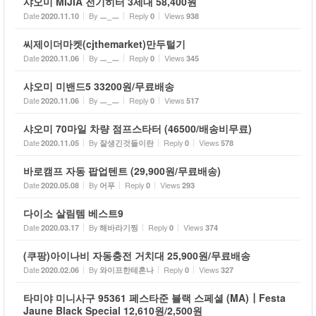
샤오미 MIJIA 전기히터 3세대 58,400원
Date
By
Reply
Views
2020.11.10
ㅡ_ㅡ
0
938
씨제이더마켓(cjthemarket)만두털기
Date
By
Reply
Views
2020.11.06
ㅡ_ㅡ
0
345
샤오미 미밴드5 33200원/무료배송
Date
By
Reply
Views
2020.11.06
ㅡ_ㅡ
0
517
샤오미 70마일 차량 점프스타터 (46500/배송비무료)
Date
By
Reply
Views
2020.11.05
잘생긴것들이란
0
578
바로캠프 자동 팝업텐트 (29,900원/무료배송)
Date
By
Reply
Views
2020.05.08
어푸
0
293
다이소 살림템 베스트9
Date
By
Reply
Views
2020.03.17
해바라기찡
0
374
(쿠팡)아이나비 자동충전 거치대 25,900원/무료배송
Date
By
Reply
Views
2020.02.06
와이프한테혼나
0
327
타미야 미니사구 95361 페스타준 블랙 스페셜 (MA)┃Festa
Jaune Black Special 12,610원/2,500원