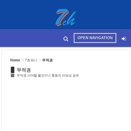
Sketchbook5, 스케치북5
OPEN NAVIGATION
메뉴 건너뛰기
본문시작
Sketchbook5, 스케치북5
Home
7초퍼니
무적권
무적권
무적권 사야할 물건이나 행동의 타당성 공유