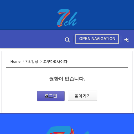
OPEN NAVIGATION
메뉴 건너뛰기
본문시작
Home
7초감성
고구마&사이다
권한이 없습니다.
로그인
돌아가기