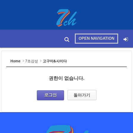
OPEN NAVIGATION
메뉴 건너뛰기
본문시작
Home
7초감성
고구마&사이다
권한이 없습니다.
로그인
돌아가기