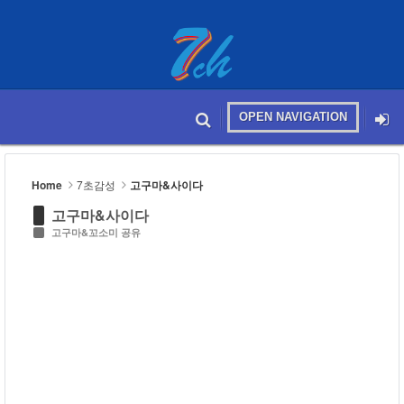
Sketchbook5, 스케치북5
OPEN NAVIGATION
메뉴 건너뛰기
본문시작
Sketchbook5, 스케치북5
Home
7초감성
고구마&사이다
고구마&사이다
고구마&꼬소미 공유