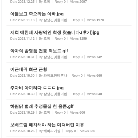
Date
By
Reply
Views
2023.12.25
흐미
0
2097
아들보고 죽으라는 아빠.jpg
Date
By
Reply
Views
2023.11.13
잘생긴것들이란
0
1970
저희 얘한테 사탕먹인 학생 찾습니다.(후기)jpg
Date
By
Reply
Views
2023.11.12
흐미
0
1259
악마의 발명품 전동 퀵보드.gif
Date
By
Reply
Views
2023.10.31
잘생긴것들이란
0
742
이근대위 최근 근황
Date
By
Reply
Views
2023.10.30
와이프한테혼나
0
660
주차비 아끼려다 ㄷㄷㄷ.jpg
Date
By
Reply
Views
2023.10.30
잘생긴것들이란
0
648
하림닭 벌래 추정물질 한 움큼.gif
Date
By
Reply
Views
2023.10.29
흐미
0
606
보배드림 폐차해야 하는 미쳐버린 이유
Date
By
Reply
Views
2023.10.26
해바라기찡
0
636