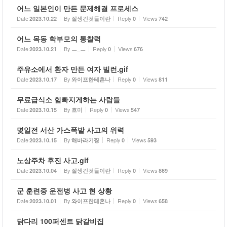
어느 일본인이 만든 문제해결 프로세스
Date
By
Reply
Views
2023.10.22
잘생긴것들이란
0
742
어느 목동 학부모의 통찰력
Date
By
Reply
Views
2023.10.21
ㅡ_ㅡ
0
676
주유소에서 환자 만든 여자 빌런.gif
Date
By
Reply
Views
2023.10.17
와이프한테혼나
0
811
무료급식소 힘빠지게하는 사람들
Date
By
Reply
Views
2023.10.15
흐미
0
547
몇일전 서산 가스폭발 사고의 위력
Date
By
Reply
Views
2023.10.15
해바라기찡
0
593
노상주차 후진 사고.gif
Date
By
Reply
Views
2023.10.04
잘생긴것들이란
0
869
군 훈련중 운전병 사고 현 상황
Date
By
Reply
Views
2023.10.01
와이프한테혼나
0
658
닭다리 100퍼센트 닭갈비집