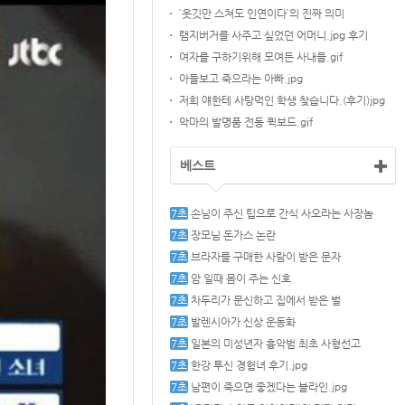
`옷깃만 스쳐도 인연이다`의 진짜 의미
램지버거를 사주고 싶었던 어머니.jpg 후기
여자를 구하기위해 모여든 사내들.gif
아들보고 죽으라는 아빠.jpg
저희 얘한테 사탕먹인 학생 찾습니다.(후기)jpg
악마의 발명품 전동 퀵보드.gif
베스트
손님이 주신 팁으로 간식 사오라는 사장놈
장모님 돈가스 논란
브라자를 구매한 사람이 받은 문자
암 일때 몸이 주는 신호
차두리가 문신하고 집에서 받은 벌
발렌시아가 신상 운동화
일본의 미성년자 흉악범 최초 사형선고
한강 투신 경험녀 후기.jpg
남편이 죽으면 좋겠다는 블라인.jpg