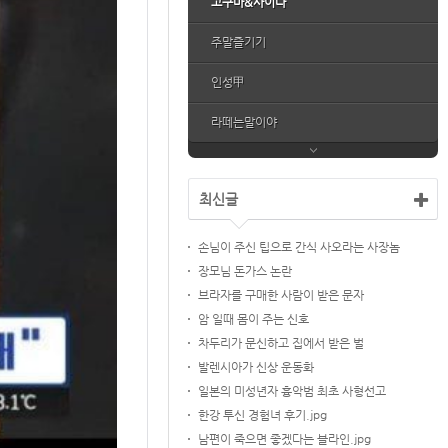
고구마&사이다
주말즐기기
인성甲
라떼는말이야
최신글
손님이 주신 팁으로 간식 사오라는 사장놈
장모님 돈가스 논란
브라자를 구매한 사람이 받은 문자
암 일때 몸이 주는 신호
차두리가 문신하고 집에서 받은 벌
발렌시아가 신상 운동화
일본의 미성년자 흉악범 최초 사형선고
한강 투신 경험녀 후기.jpg
남편이 죽으면 좋겠다는 블라인.jpg