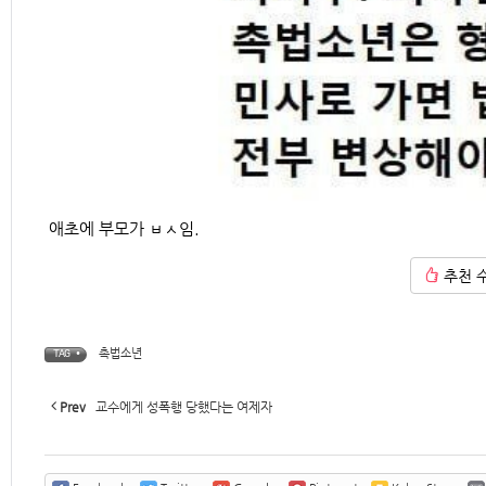
애초에 부모가 ㅂㅅ임.
추천 
촉법소년
TAG •
Prev
교수에게 성폭행 당했다는 여제자