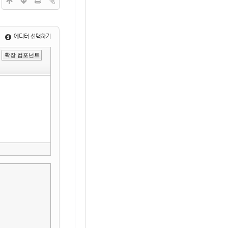
에디터 선택하기
»
확장 컴포넌트
편
집
도
구
모
음
건
너
뛰
기