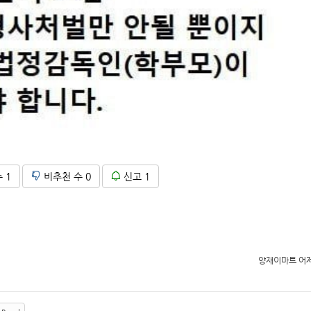
수
1
비추천 수
0
신고
1
양재이마트 어제