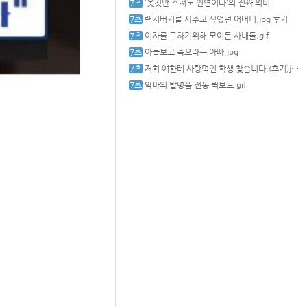
`옷깃만 스쳐도 인연이다`의 진짜 의미
램지버거를 사주고 싶었던 어머니.jpg 후기
여자를 구하기위해 모여든 사내들.gif
아들보고 죽으라는 아빠.jpg
저희 얘한테 사탕먹인 학생 찾습니다.(후기)jpg
악마의 발명품 전동 퀵보드.gif