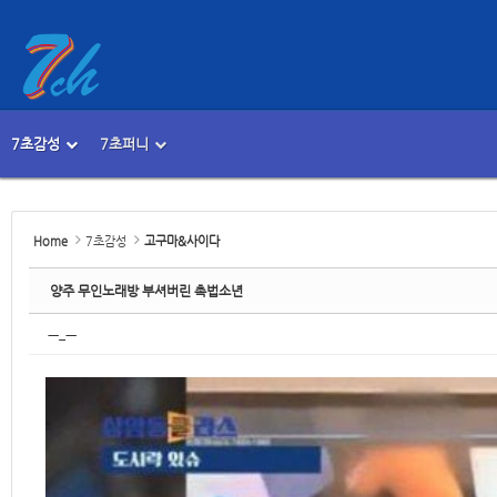
Sketchbook5, 스케치북5
Sketchbook5, 스케치북5
7초감성
7초퍼니
메뉴 건너뛰기
본문시작
Sketchbook5, 스케치북5
Sketchbook5, 스케치북5
Home
7초감성
고구마&사이다
양주 무인노래방 부셔버린 촉법소년
ㅡ_ㅡ