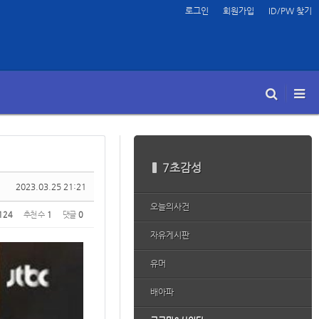
로그인
회원가입
ID/PW 찾기
7초감성
2023.03.25 21:21
오늘의사건
124
추천 수
1
댓글
0
자유게시판
유머
배아파