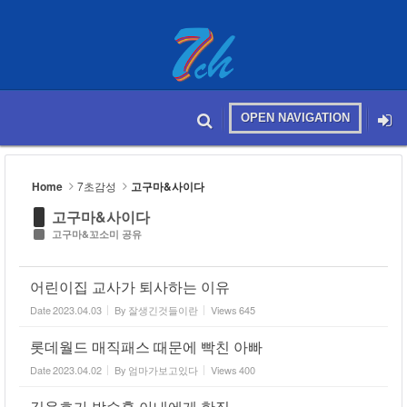
Sketchbook5, 스케치북5
OPEN NAVIGATION
메뉴 건너뛰기
본문시작
Sketchbook5, 스케치북5
Home
7초감성
고구마&사이다
고구마&사이다
고구마&꼬소미 공유
어린이집 교사가 퇴사하는 이유
Date
2023.04.03
By
잘생긴것들이란
Views
645
롯데월드 매직패스 때문에 빡친 아빠
Date
2023.04.02
By
엄마가보고있다
Views
400
김용호가 박수홍 아내에게 한짓