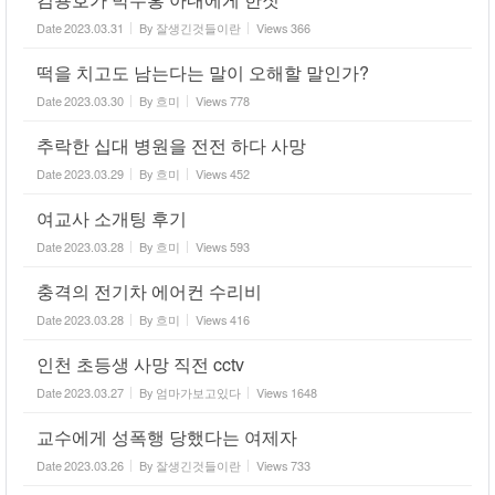
Date
2023.03.31
By
잘생긴것들이란
Views
366
떡을 치고도 남는다는 말이 오해할 말인가?
Date
2023.03.30
By
흐미
Views
778
추락한 십대 병원을 전전 하다 사망
Date
2023.03.29
By
흐미
Views
452
여교사 소개팅 후기
Date
2023.03.28
By
흐미
Views
593
충격의 전기차 에어컨 수리비
Date
2023.03.28
By
흐미
Views
416
인천 초등생 사망 직전 cctv
Date
2023.03.27
By
엄마가보고있다
Views
1648
교수에게 성폭행 당했다는 여제자
Date
2023.03.26
By
잘생긴것들이란
Views
733