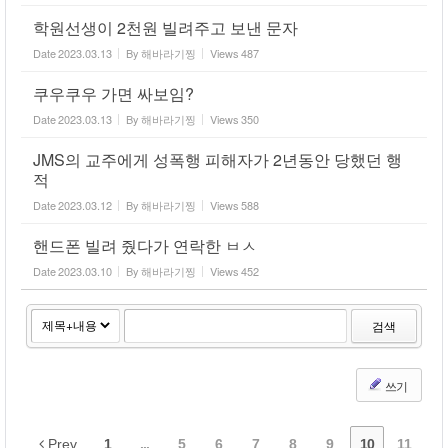
학원선생이 2천원 빌려주고 보낸 문자
Date
2023.03.13
By
해바라기찡
Views
487
쿠우쿠우 가면 싸보임?
Date
2023.03.13
By
해바라기찡
Views
350
JMS의 교주에게 성폭행 피해자가 2년동안 당했던 행
적
Date
2023.03.12
By
해바라기찡
Views
588
핸드폰 빌려 줬다가 연락한 ㅂㅅ
Date
2023.03.10
By
해바라기찡
Views
452
검색
쓰기
Prev
1
...
5
6
7
8
9
10
11