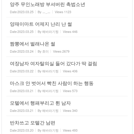
양주 무인노래방 부셔버린 촉법소년
Date
2023.03.25
By
ㅡ_ㅡ
Views
1123
양재이마트 어제지 난리 난 썰
Date
2023.03.25
By
해바라기찡
Views
446
짬뽕에서 벌래나온 썰
Date
2023.03.24
By
흐미
Views
2679
여장남자 여자탈의실 들어 갔다가 딱 걸림
Date
2023.03.22
By
해바라기찡
Views
406
마스크 안 벗어서 빡친 사람이 하는 행동
Date
2023.03.21
By
해바라기찡
Views
573
모텔에서 행패부리고 튄 남자
Date
2023.03.21
By
해바라기찡
Views
340
반차쓰고 모텔간 남편
Date
2023.03.20
By
해바라기찡
Views
493