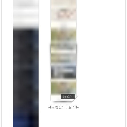
by 흐미
유독 빵값이 비싼 이유