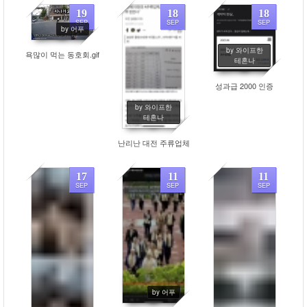
19
18
18
SEP
SEP
SEP
by 어푸
487
430
440
by 와이프한
욕많이 먹는 동호회.gif
테혼나
성과급 2000 인증
by 와이프한
테혼나
난리난 대전 주류업체
17
11
11
SEP
SEP
SEP
557
453
518
by 어푸