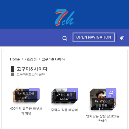
Sketchbook5, 스케치북5
OPEN NAVIGATION
메뉴 건너뛰기
본문시작
Sketchbook5, 스케치북5
Home
7초감성
고구마&사이다
고구마&사이다
고구마&꼬소미 공유
24
23
22
by 와이프한
by 와이프한
SEP
SEP
SEP
테혼나
테혼나
by 잘생긴것
584
400
457
들이란
400만원 요구한 학부모
중국의 짝퉁 테슬라
의 항변
영화같은 삶을 살고있는
유아인