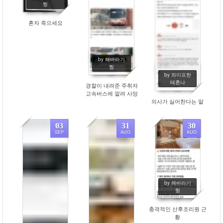
찡
혼자 죽으세요
by 해바라기
찡
by 와이프한
테혼나
경찰이 내려준 주취자
고속버스에 깔려 사망
의사가 싫어한다는 말
03
31
30
SEP
AUG
AUG
446
363
308
by 해바라기
찡
충격적인 산후조리원 근
황