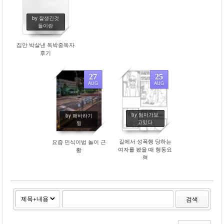
by 잘생긴것
들이란
집안 박살낸 독박중독자
후기
27
25
AUG
AUG
396
480
by 엄마가보
by 해바라기
고있다
찡
길에서 성폭행 당하는
요즘 민식이법 놀이 근
여자를 봤을 때 행동요
황
령
검색