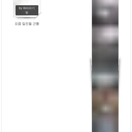
by 해바라기
찡
요즘 일진들 근황