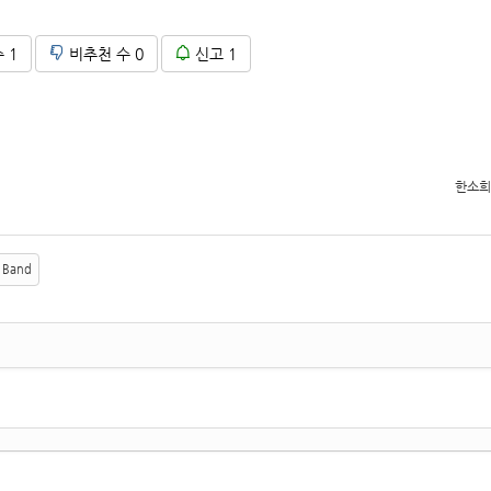
수
1
비추천 수
0
신고
1
한소희
Band