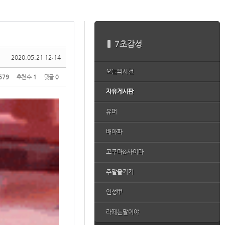
7초감성
2020.05.21 12:14
오늘의사건
579
추천 수
1
댓글
0
자유게시판
유머
배아파
고구마&사이다
주말즐기기
인성甲
라떼는말이야