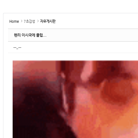
Home
7초감성
자유게시판
헨리 이시국에 클럽...
ㅡ_ㅡ