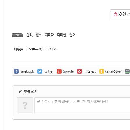
추천 
헨리
,
센스
,
지퍼락
,
디테일
,
쩔어
TAG •
Prev
떠오르는 퀵라니 사고
Facebook
Twitter
Google
Pinterest
KakaoStory
✔
댓글 쓰기
?
댓글 쓰기 권한이 없습니다. 로그인 하시겠습니까?