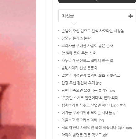
최신글
손님이 주신 팁으로 간식 사오라는 사장놈
장모님 돈가스 논란
브라자를 구매한 사람이 받은 문자
암 일때 몸이 주는 신호
차두리가 문신하고 집에서 받은 벌
발렌시아가 신상 운동화
일본의 미성년자 흉악범 최초 사형선고
한강 투신 경험녀 후기.jpg
남편이 죽으면 좋겠다는 블라인.jpg
`옷깃만 스쳐도 인연이다`의 진짜 의미
램지버거를 사주고 싶었던 어머니.jpg 후기
여자를 구하기위해 모여든 사내들.gif
아들보고 죽으라는 아빠.jpg
저희 얘한테 사탕먹인 학생 찾습니다.(후기)jpg
악마의 발명품 전동 퀵보드.gif