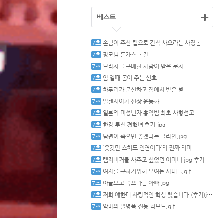
베스트
손님이 주신 팁으로 간식 사오라는 사장놈
장모님 돈가스 논란
브라자를 구매한 사람이 받은 문자
암 일때 몸이 주는 신호
차두리가 문신하고 집에서 받은 벌
발렌시아가 신상 운동화
일본의 미성년자 흉악범 최초 사형선고
한강 투신 경험녀 후기.jpg
남편이 죽으면 좋겠다는 블라인.jpg
`옷깃만 스쳐도 인연이다`의 진짜 의미
램지버거를 사주고 싶었던 어머니.jpg 후기
여자를 구하기위해 모여든 사내들.gif
아들보고 죽으라는 아빠.jpg
저희 얘한테 사탕먹인 학생 찾습니다.(후기)jpg
악마의 발명품 전동 퀵보드.gif