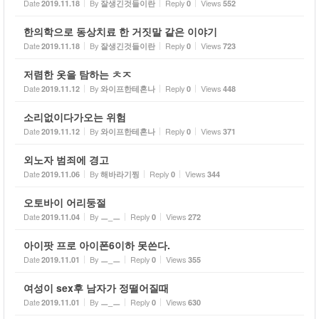
Date
By
Reply
Views
2019.11.18
잘생긴것들이란
0
552
한의학으로 동상치료 한 거짓말 같은 이야기
Date
By
Reply
Views
2019.11.18
잘생긴것들이란
0
723
저렴한 옷을 탐하는 ㅊㅈ
Date
By
Reply
Views
2019.11.12
와이프한테혼나
0
448
소리없이다가오는 위험
Date
By
Reply
Views
2019.11.12
와이프한테혼나
0
371
외노자 범죄에 경고
Date
By
Reply
Views
2019.11.06
해바라기찡
0
344
오토바이 어리둥절
Date
By
Reply
Views
2019.11.04
ㅡ_ㅡ
0
272
아이팟 프로 아이폰6이하 못쓴다.
Date
By
Reply
Views
2019.11.01
ㅡ_ㅡ
0
355
여성이 sex후 남자가 정떨어질때
Date
By
Reply
Views
2019.11.01
ㅡ_ㅡ
0
630