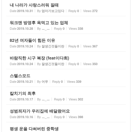
내 나라가 사랑스러워 질때
Date
By
Reply
Views
2019.10.31
엄마가보고있다
0
272
워크맨 방영후 욕먹고 있는 업체
Date
By
Reply
Views
2019.10.28
ㅡ_ㅡ
0
338
82년 여자들이 힘든 이유
Date
By
Reply
Views
2019.10.24
잘생긴것들이란
0
367
바람직한 시구 복장 (feat이다희)
Date
By
Reply
Views
2019.10.24
잘생긴것들이란
0
350
스텔스모드
Date
By
Reply
Views
2019.10.21
어푸
0
339
칼치기의 최후
Date
By
Reply
Views
2019.10.17
ㅡ_ㅡ
0
302
성범죄자가 우리집에 배달왔어요
Date
By
Reply
Views
2019.10.16
ㅡ_ㅡ
0
398
평생 운을 다써버린 중학생