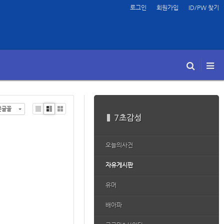
로그인
회원가입
ID/PW 찾기
본글꼴
Li
Zi
G
7초감성
st
n
al
e
le
ry
오늘의사건
자유게시판
유머
배아파