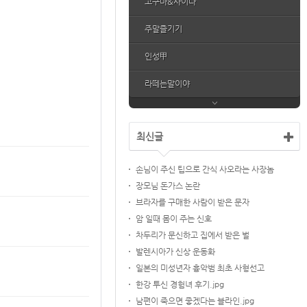
고구마&사이다
주말즐기기
인성甲
라떼는말이야
최신글
손님이 주신 팁으로 간식 사오라는 사장놈
장모님 돈가스 논란
브라자를 구매한 사람이 받은 문자
암 일때 몸이 주는 신호
차두리가 문신하고 집에서 받은 벌
발렌시아가 신상 운동화
일본의 미성년자 흉악범 최초 사형선고
한강 투신 경험녀 후기.jpg
남편이 죽으면 좋겠다는 블라인.jpg