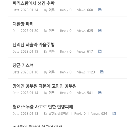
파키스탄에서 생긴 추락
Date
2023.01.24
By
어푸
Reply
0
Views
660
대환장 파티
Date
2023.01.20
By
어푸
Reply
0
Views
625
난리난 테슬라 자율주행
Date
2023.01.19
By
어푸
Reply
0
Views
617
당근 키스녀
Date
2023.01.18
By
어푸
Reply
0
Views
1123
장애인 공무원 때문에 고민인 공무원
Date
2023.01.14
By
어푸
Reply
0
Views
541
혐)가스누출 사고로 인한 인명피해
Date
2023.01.13
By
잘생긴것들이란
Reply
0
Views
624