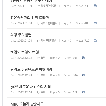
7년동안 몰랐던 친구의 태생
Date
2023.01.09
By
잘생긴것들이란
Reply
0
Views
733
김은숙작가의 원픽 드라마
Date
2023.01.08
By
와이프한테혼나
Reply
0
Views
485
최강 주차빌런
Date
2023.01.04
By
와이프한테혼나
Reply
0
Views
720
하청의 하청의 하청
Date
2022.12.22
By
흐미
Reply
0
Views
763
남자도 이장면보면 반해버림
Date
2022.12.20
By
흐미
Reply
0
Views
984
gs25 새로운 서비스의 시작
Date
2022.12.06
By
흐미
Reply
0
Views
623
MBC 오늘자 방송사고