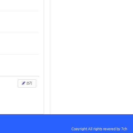
쓰기
Copyright All rights revered by 7ch