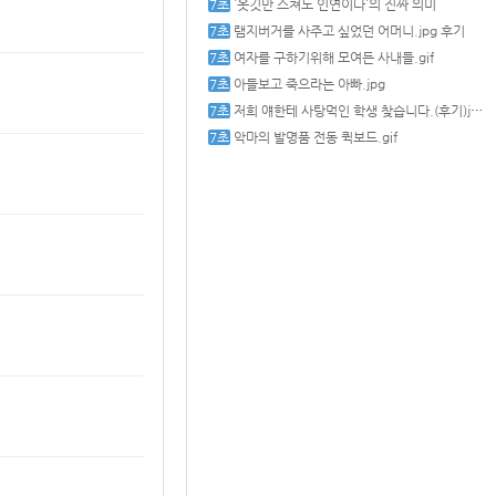
`옷깃만 스쳐도 인연이다`의 진짜 의미
램지버거를 사주고 싶었던 어머니.jpg 후기
여자를 구하기위해 모여든 사내들.gif
아들보고 죽으라는 아빠.jpg
저희 얘한테 사탕먹인 학생 찾습니다.(후기)jpg
악마의 발명품 전동 퀵보드.gif