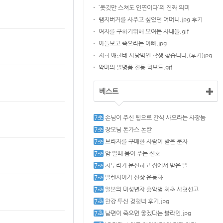
`옷깃만 스쳐도 인연이다`의 진짜 의미
램지버거를 사주고 싶었던 어머니.jpg 후기
여자를 구하기위해 모여든 사내들.gif
아들보고 죽으라는 아빠.jpg
저희 얘한테 사탕먹인 학생 찾습니다.(후기)jpg
악마의 발명품 전동 퀵보드.gif
베스트
손님이 주신 팁으로 간식 사오라는 사장놈
장모님 돈가스 논란
브라자를 구매한 사람이 받은 문자
암 일때 몸이 주는 신호
차두리가 문신하고 집에서 받은 벌
발렌시아가 신상 운동화
일본의 미성년자 흉악범 최초 사형선고
한강 투신 경험녀 후기.jpg
남편이 죽으면 좋겠다는 블라인.jpg